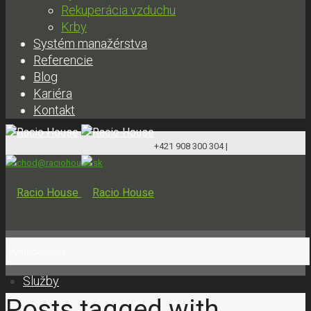
Rekuperácia vzduchu
Krby
Systém manažérstva
Referencie
Blog
Kariéra
Kontakt
+421 908 300 304 |
obchod@raciohouse.sk
Služby
Posts tagged with