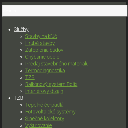
Služby
Stavby na kľúč
Hrubé stavby
Zateplenia budov
Ohýbanie ocele
Predaj stavebného materiálu
Termodiagnostika
TZB
Balkónový systém Bolix
Interiérový dizajn
TZB
Tepelné čerpadlá
Fotovoltaické systémy
Slnečné kolektory
Vykurovanie