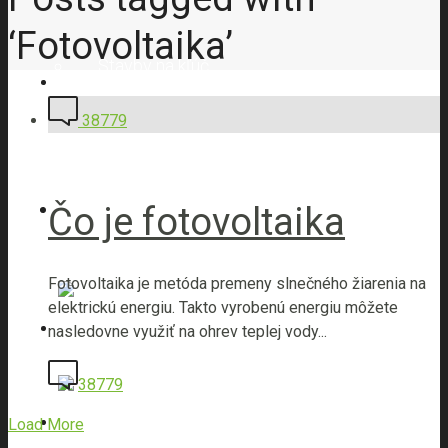
‘Fotovoltaika’
Stavby na kľúč
38779
Hrubé stavby
Čo je fotovoltaika
Zateplenia budov
Fotovoltaika je metóda premeny slnečného žiarenia na
elektrickú energiu. Takto vyrobenú energiu môžete
nasledovne využiť na ohrev teplej vody...
38779
Ohýbanie ocele
Load More