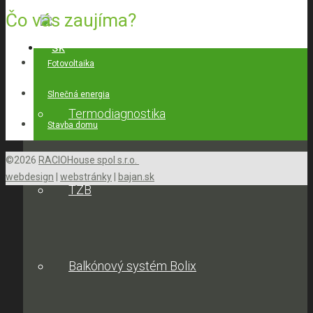
Čo vás zaujíma?
Predaj stavebného materiálu
Fotovoltaika
Slnečná energia
Termodiagnostika
Stavba domu
©2026
RACIOHouse spol s.r.o.
webdesign
|
webstránky
|
bajan.sk
TZB
Balkónový systém Bolix