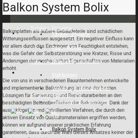
Balkon System Bolix
Turnkey- Projekte
Balkonplatten als äußere Gebäudeteile sind schädlichen
Turnkey- Projekte
Witterungseinflüssen ausgesetzt. Ein negativer Einfluss kann
vor allem durch das Eindringen von Feuchtigkeit entstehen,
Rauen Aufbau
was die Gefahr der Selbstzerstörung wie Kratzer, Risse und
Änderungen der mechanischen Eigenschaften von Materialien
Strukturelle Isolierung
Rauen Aufbau
erhöht.
Stahlbiegen
Die von uns in verschiedenen Bauunternehmen entwickelte
und implementierte Balkonlösung ist eine der besten
Verkauf von Baumaterialien
Strukturelle Isolierung
Lösungen für Sanierungs- und Reparaturarbeiten an den
Thermische Bilddiagnostik
beschädigten Betonoberflächen der Balkonträger. Dank der
ausgeklügelten und detaillierten Verfahren, die durch den
TBI
aktiven Einsatz von Qualitätsmaterialien ergriffen werden,
können wir aufgrund unserer praktischen Erfahrung
Stahlbiegen
Balkon System Bolix
garantieren, dass durch die Wahl dieses Ansatzes keiner der