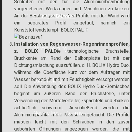
Schleifen mit den für die Aluminiumbearbeitung
vorgesehenen Werkzeugen und Maschinen zu kürzen.
An der Berührungsstelle des Profils mit der Wand wird
Sonnenkollektoren
ein separates Profil eingefügt, nämlich ein
Kunststoffendstumpf. BOLIX PAL-F.
Installation von Regenwasser-Regenrinnenprofilen,
Zentralheizung
z. BOLIX PAL
Die technologische Bruchstelle,
Bruchkante am Rand der Balkonplatte ist mit der
Dichtungsmischung auszufüllen, d. H. BOLIX Hydro Duo,
während die Oberfläche kurz vor dem Auftragen mit
Wasser behandelt und mit Feuchtigkeit versorgt werden
Lufterholung
soll. Die Anwendung des BOLIX Hydro Duo-Gemisches
beginnt am äußeren Rand der Bruchstelle, unter
Verwendung der Mörtelverteiler, -spachteln und -balken,
schließlich schwimmt. Anschließend werden die
Nackte Feuer Kamine
Aluminiumprofile in die Masse eingetaucht. Die Profile
müssen leicht mit den Schrauben in den zuvor
gebohrten Öffnungen angezogen werden, die mit