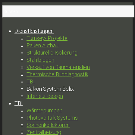
Dienstleistungen
Turnkey- Projekte
Rauen Aufbau
Strukturelle Isolierung
Stahlbiegen
Verkauf von Baumaterialien
Thermische Bilddiagnostik
TBI
Balkon System Bolix
Interieur design
TBI
Wärmepumpen
Photovoltaik Systems
Sonnenkollektoren
Zentralheizung