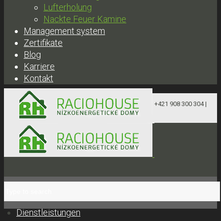
Lufterholung
Nackte Feuer Kamine
Management system
Zertifikate
Blog
Karriere
Kontakt
+421 908 300 304 |
obchod@raciohouse.sk
Dienstleistungen