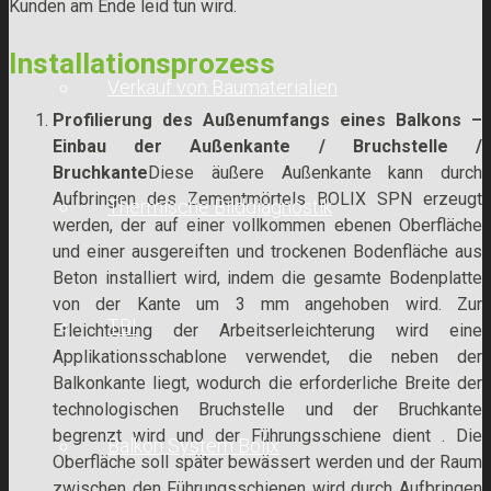
Kunden am Ende leid tun wird.
Installationsprozess
Verkauf von Baumaterialien
Profilierung des Außenumfangs eines Balkons –
Einbau der Außenkante / Bruchstelle /
Bruchkante
Diese äußere Außenkante kann durch
Aufbringen des Zementmörtels BOLIX SPN erzeugt
Thermische Bilddiagnostik
werden, der auf einer vollkommen ebenen Oberfläche
und einer ausgereiften und trockenen Bodenfläche aus
Beton installiert wird, indem die gesamte Bodenplatte
von der Kante um 3 mm angehoben wird. Zur
TBI
Erleichterung der Arbeitserleichterung wird eine
Applikationsschablone verwendet, die neben der
Balkonkante liegt, wodurch die erforderliche Breite der
technologischen Bruchstelle und der Bruchkante
begrenzt wird und der Führungsschiene dient . Die
Balkon System Bolix
Oberfläche soll später bewässert werden und der Raum
zwischen den Führungsschienen wird durch Aufbringen