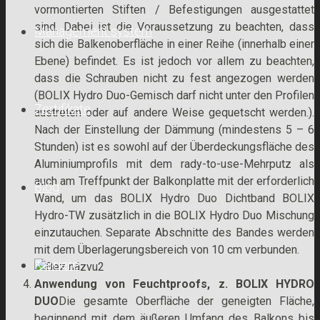
vormontierten Stiften / Befestigungen ausgestattet
sind. Dabei ist die Voraussetzung zu beachten, dass
Management system
sich die Balkenoberfläche in einer Reihe (innerhalb einer
Ebene) befindet. Es ist jedoch vor allem zu beachten,
dass die Schrauben nicht zu fest angezogen werden
(BOLIX Hydro Duo-Gemisch darf nicht unter den Profilen
Zertifikate
austreten oder auf andere Weise gequetscht werden.).
Nach der Einstellung der Dämmung (mindestens 5 – 6
Stunden) ist es sowohl auf der Überdeckungsfläche des
Aluminiumprofils mit dem rady-to-use-Mehrputz als
auch am Treffpunkt der Balkonplatte mit der erforderlich
Blog
Wand, um das BOLIX Hydro Duo Dichtband BOLIX
Hydro-TW zusätzlich in die BOLIX Hydro Duo Mischung
einzutauchen. Separate Abschnitte des Bandes werden
mit dem Überlagerungsbereich von 10 cm verbunden.
Karriere
Anwendung von Feuchtproofs, z. BOLIX HYDRO
DUO
Die gesamte Oberfläche der geneigten Fläche,
beginnend mit dem äußeren Umfang des Balkons bis