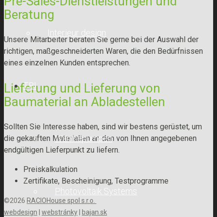
Pre-Sales-Dienstleistungen und
Beratung
Interieur design
Unsere Mitarbeiter beraten Sie gerne bei der Auswahl der
richtigen, maßgeschneiderten Waren, die den Bedürfnissen
eines einzelnen Kunden entsprechen.
TBI
Lieferung und Lieferung von
Baumaterial an Abladestellen
Sollten Sie Interesse haben, sind wir bestens gerüstet, um
Wärmepumpen
die gekauften Materialien an den von Ihnen angegebenen
endgültigen Lieferpunkt zu liefern.
Preiskalkulation
Zertifikate, Bescheinigung, Testprogramme
Photovoltaik Systems
©2026
RACIOHouse spol s.r.o.
webdesign
|
webstránky
|
bajan.sk