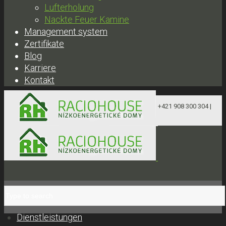
Lufterholung
Nackte Feuer Kamine
Management system
Zertifikate
Blog
Karriere
Kontakt
+421 908 300 304 |
obchod@raciohouse.sk
Dienstleistungen