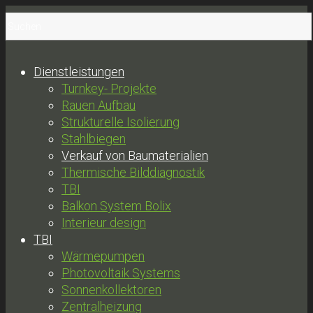
Dienstleistungen
Turnkey- Projekte
Rauen Aufbau
Strukturelle Isolierung
Stahlbiegen
Verkauf von Baumaterialien
Thermische Bilddiagnostik
TBI
Balkon System Bolix
Interieur design
TBI
Wärmepumpen
Photovoltaik Systems
Sonnenkollektoren
Zentralheizung