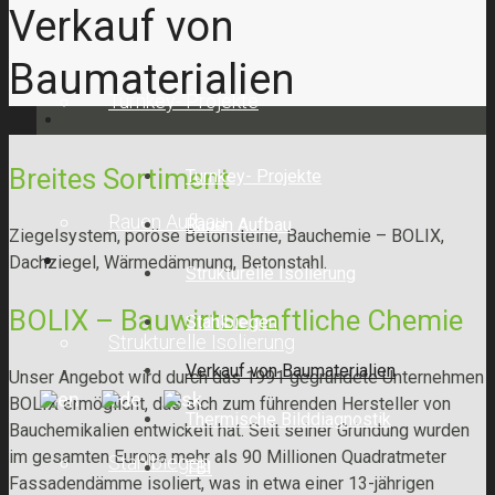
Verkauf von
Baumaterialien
Turnkey- Projekte
Breites Sortiment
Turnkey- Projekte
Rauen Aufbau
Rauen Aufbau
Ziegelsystem, poröse Betonsteine, Bauchemie – BOLIX,
Dachziegel, Wärmedämmung, Betonstahl.
Strukturelle Isolierung
BOLIX – Bauwirtschaftliche Chemie
Stahlbiegen
Strukturelle Isolierung
Verkauf von Baumaterialien
Unser Angebot wird durch das 1991 gegründete Unternehmen
BOLIX ermöglicht, das sich zum führenden Hersteller von
Thermische Bilddiagnostik
Bauchemikalien entwickelt hat. Seit seiner Gründung wurden
im gesamten Europa mehr als 90 Millionen Quadratmeter
Stahlbiegen
TBI
Fassadendämme isoliert, was in etwa einer 13-jährigen