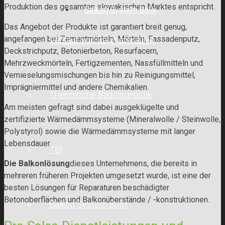
Produktion des gesamten slowakischen Marktes entspricht.
Balkon System Bolix
Das Angebot der Produkte ist garantiert breit genug,
angefangen bei Zementmörteln, Mörteln, Fassadenputz,
Verkauf von Baumaterialien
Deckstrichputz, Betonierbeton, Resurfacern,
Mehrzweckmörteln, Fertigzementen, Nassfüllmitteln und
Vernieselungsmischungen bis hin zu Reinigungsmittel,
Imprägniermittel und andere Chemikalien.
Thermische Bilddiagnostik
Am meisten gefragt sind dabei ausgeklügelte und
zertifizierte Wärmedämmsysteme (Mineralwolle / Steinwolle,
Polystyrol) sowie die Wärmedämmsysteme mit langer
Lebensdauer.
TBI
Die Balkonlösung
dieses Unternehmens, die bereits in
mehreren früheren Projekten umgesetzt wurde, ist eine der
besten Lösungen für Reparaturen beschädigter
Betonoberflächen und Balkonüberstände / -konstruktionen.
Balkon System Bolix