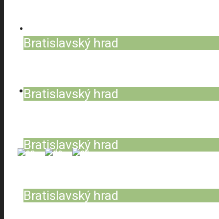
Turnkey- Projekte
Bratislavský hrad
Rauen Aufbau
Bratislavský hrad
Strukturelle Isolierung
Bratislavský hrad
Stahlbiegen
Bratislavský hrad