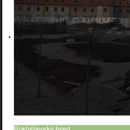
Interieur design
TBI
Wärmepumpen
Photovoltaik Systems
Bratislavský hrad