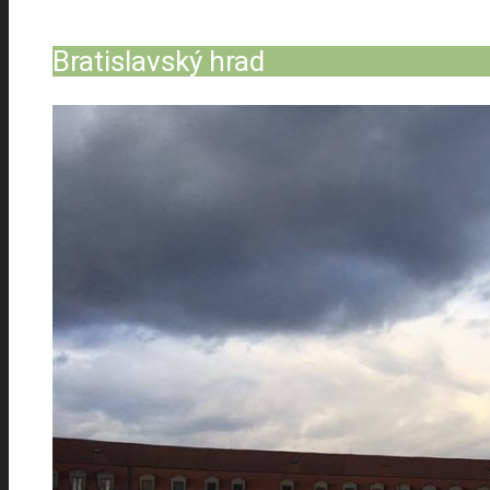
Verkauf von Baumaterialien
Bratislavský hrad
Thermische Bilddiagnostik
TBI
Balkon System Bolix