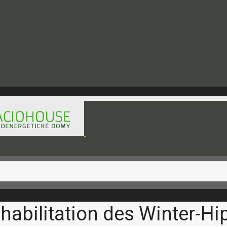
hod@raciohouse.sk
ehabilitation des Winter-