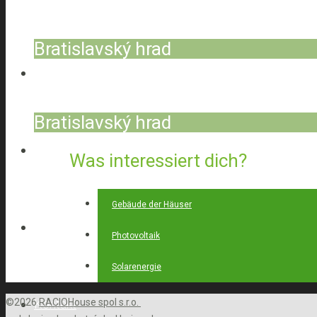
Bratislavský hrad
Zertifikate
Bratislavský hrad
Blog
Was interessiert dich?
Gebäude der Häuser
Karriere
Photovoltaik
Solarenergie
©2026
RACIOHouse spol s.r.o.
Kontakt