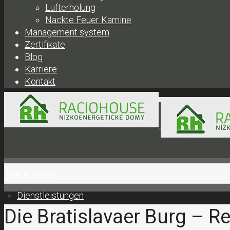
Lufterholung
Nackte Feuer Kamine
Management system
Zertifikate
Blog
Karriere
Kontakt
+421 908 300 304 |
obc
Dienstleistungen
Die Bratislavaer Burg – R